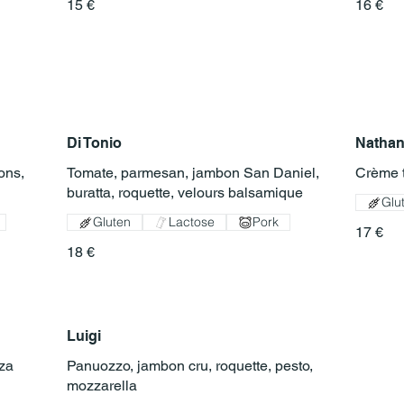
15 €
16 €
Di Tonio
Natha
ons,
Tomate, parmesan, jambon San Daniel,
Crème t
buratta, roquette, velours balsamique
Glu
Gluten
Lactose
Pork
17 €
18 €
Luigi
zza
Panuozzo, jambon cru, roquette, pesto,
mozzarella