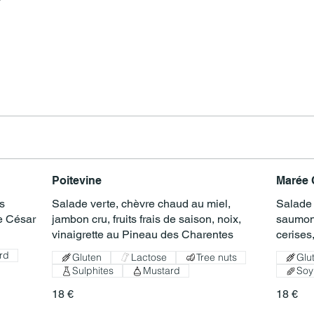
Poitevine
Marée 
es
Salade verte, chèvre chaud au miel,
Salade v
e César
jambon cru, fruits frais de saison, noix,
saumon
vinaigrette au Pineau des Charentes
cerises
rd
Gluten
Lactose
Tree nuts
Glu
Sulphites
Mustard
Soy
18 €
18 €