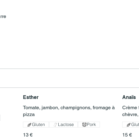
rre
Esther
Anaïs
Tomate, jambon, champignons, fromage à
Crème f
pizza
chèvre,
Gluten
Lactose
Pork
Glu
13 €
15 €