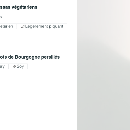
sas végétariens
s
étarien
Légèrement piquant
ots de Bourgogne persillés
ery
Soy