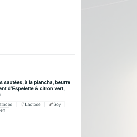
 sautées, à la plancha, beurre
nt d’Espelette & citron vert,
i
stacés
Lactose
Soy
ten