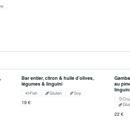
me
,
Bar entier, citron & huile d’olives,
Gambas
légumes & linguini
au pime
linguin
Fish
Gluten
Soy
Cru
19 €
Glu
22 €