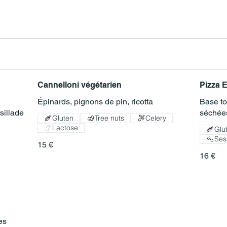
Cannelloni végétarien
Pizza
Épinards, pignons de pin, ricotta
Base to
sillade
Gluten
Tree nuts
Celery
Lactose
Glu
Se
15 €
16 €
,
es