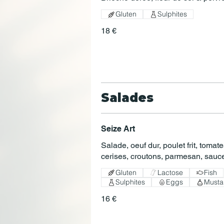
Gluten
Sulphites
18 €
Salades
Seize Art
Salade, oeuf dur, poulet frit, tomat
cerises, croutons, parmesan, sauc
Gluten
Lactose
Fish
Sulphites
Eggs
Musta
16 €