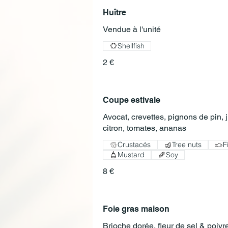
Huître
Vendue à l'unité
Shellfish
2 €
Coupe estivale
Avocat, crevettes, pignons de pin, 
citron, tomates, ananas
Crustacés
Tree nuts
F
Mustard
Soy
8 €
Foie gras maison
Brioche dorée, fleur de sel & poivr