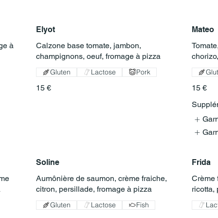
Elyot
Mateo
ge à
Calzone base tomate, jambon,
Tomate,
champignons, oeuf, fromage à pizza
chorizo
Gluten
Lactose
Pork
Glu
15 €
15 €
Supplém
Garn
Garn
Soline
Frida
ème
Aumônière de saumon, crème fraiche,
Crème f
a
citron, persillade, fromage à pizza
ricotta
Gluten
Lactose
Fish
Lac