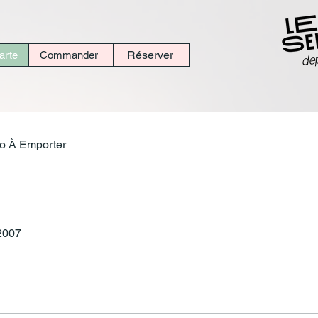
dep
Réserver
arte
Commander
o À Emporter
 2007