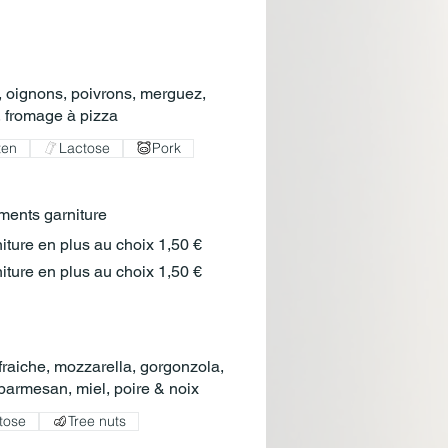
 oignons, poivrons, merguez,
, fromage à pizza
ten
Lactose
Pork
ents garniture
iture en plus au choix
1,50 €
iture en plus au choix
1,50 €
raiche, mozzarella, gorgonzola,
, parmesan, miel, poire & noix
tose
Tree nuts