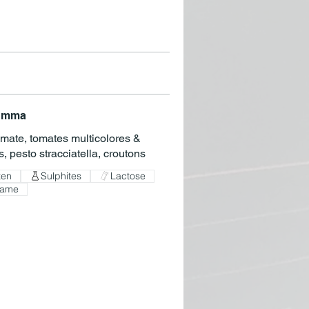
 Emma
mate, tomates multicolores &
ten
Sulphites
Lactose
same