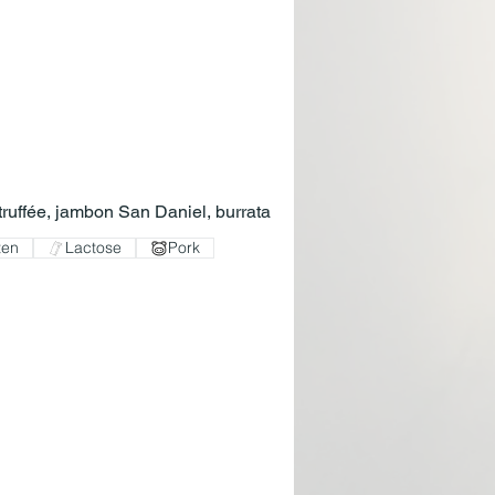
n
ruffée, jambon San Daniel, burrata
ten
Lactose
Pork