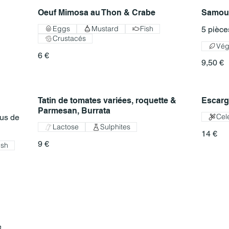
Oeuf Mimosa au Thon & Crabe
Samous
Eggs
Mustard
Fish
5 pièce
Crustacés
Vég
6 €
9,50 €
Tatin de tomates variées, roquette &
Escarg
Parmesan, Burrata
Cel
jus de
Lactose
Sulphites
14 €
9 €
ish
e